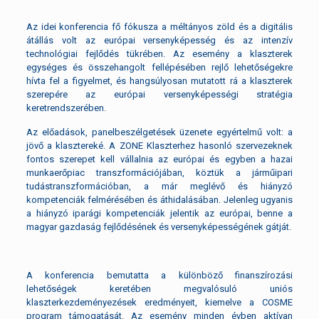
Az idei konferencia fő fókusza a méltányos zöld és a digitális
átállás volt az európai versenyképesség és az intenzív
technológiai fejlődés tükrében. Az esemény a klaszterek
egységes és összehangolt fellépésében rejlő lehetőségekre
hívta fel a figyelmet, és hangsúlyosan mutatott rá a klaszterek
szerepére az európai versenyképességi stratégia
keretrendszerében.
Az előadások, panelbeszélgetések üzenete egyértelmű volt: a
jövő a klasztereké. A ZONE Klaszterhez hasonló szervezeknek
fontos szerepet kell vállalnia az európai és egyben a hazai
munkaerőpiac transzformációjában, köztük a járműipari
tudástranszformációban, a már meglévő és hiányzó
kompetenciák felmérésében és áthidalásában. Jelenleg ugyanis
a hiányzó iparági kompetenciák jelentik az európai, benne a
magyar gazdaság fejlődésének és versenyképességének gátját.
A konferencia bemutatta a különböző finanszírozási
lehetőségek keretében megvalósuló uniós
klaszterkezdeményezések eredményeit, kiemelve a COSME
program támogatását. Az esemény minden évben aktívan