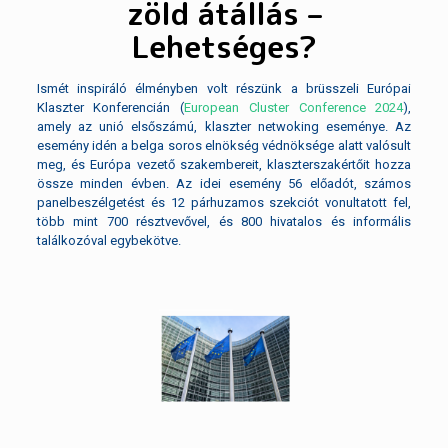
zöld átállás –
Lehetséges?
Ismét inspiráló élményben volt részünk a brüsszeli Európai
Klaszter Konferencián (
European Cluster Conference 2024
),
amely az unió elsőszámú, klaszter netwoking eseménye. Az
esemény idén a belga soros elnökség védnöksége alatt valósult
meg, és Európa vezető szakembereit, klaszterszakértőit hozza
össze minden évben. Az idei esemény 56 előadót, számos
panelbeszélgetést és 12 párhuzamos szekciót vonultatott fel,
több mint 700 résztvevővel, és 800 hivatalos és informális
találkozóval egybekötve.