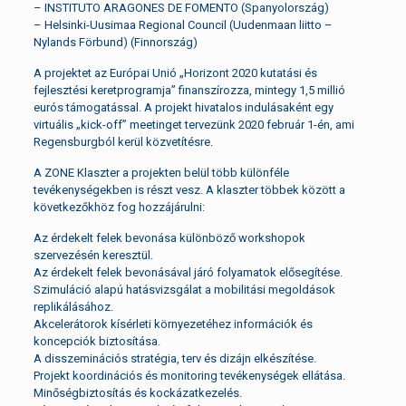
– INSTITUTO ARAGONES DE FOMENTO (Spanyolország)
– Helsinki-Uusimaa Regional Council (Uudenmaan liitto –
Nylands Förbund) (Finnország)
A projektet az Európai Unió „Horizont 2020 kutatási és
fejlesztési keretprogramja” finanszírozza, mintegy 1,5 millió
eurós támogatással. A projekt hivatalos indulásaként egy
virtuális „kick-off” meetinget tervezünk 2020 február 1-én, ami
Regensburgból kerül közvetítésre.
A ZONE Klaszter a projekten belül több különféle
tevékenységekben is részt vesz. A klaszter többek között a
következőkhöz fog hozzájárulni:
Az érdekelt felek bevonása különböző workshopok
szervezésén keresztül.
Az érdekelt felek bevonásával járó folyamatok elősegítése.
Szimuláció alapú hatásvizsgálat a mobilitási megoldások
replikálásához.
Akcelerátorok kísérleti környezetéhez információk és
koncepciók biztosítása.
A disszeminációs stratégia, terv és dizájn elkészítése.
Projekt koordinációs és monitoring tevékenységek ellátása.
Minőségbiztosítás és kockázatkezelés.