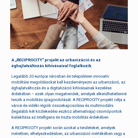
A „RECIPROCITY” projekt az urbanizáció és az
éghajlatváltozás kihívásaival foglalkozik.
Legalább 20 európai városban és településen innovatív
mobilitási megoldásokat kell kezdeményezni az urbanizáció, az
éghajlatváltozás és a digitalizáció kihívásainak kezelése
érdekében – ezek olyan megatrendek, amelyek elkerülhetetlenné
teszik a mobilitás újragondolását. A RECIPROCITY projekt célja a
városi és vidéki régiók összekapcsolása és multimodális
(legalább két közlekedési eszköz alternatívája) csomópontok
kialakítása az intelligens és tiszta mobilitás érdekében.
A RECIPROCITY projekt során azokat a területeket, amelyek
méretben, elhelyezkedésben, az urbanizáció mértékében vagy a