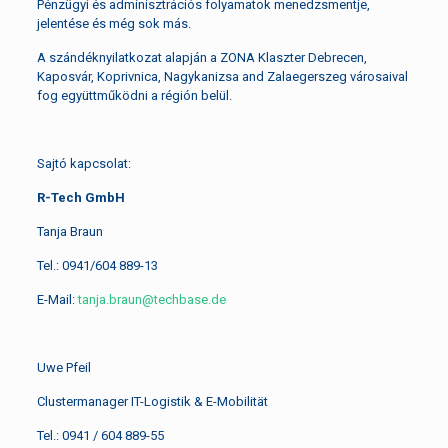
Pénzügyi és adminisztrációs folyamatok menedzsmentje,
jelentése és még sok más.
A szándéknyilatkozat alapján a ZONA Klaszter Debrecen,
Kaposvár, Koprivnica, Nagykanizsa and Zalaegerszeg városaival
fog együttműködni a régión belül.
Sajtó kapcsolat:
R-Tech GmbH
Tanja Braun
Tel.: 0941/604 889-13
E-Mail:
tanja.braun@techbase.de
Uwe Pfeil
Clustermanager IT-Logistik & E-Mobilität
Tel.: 0941 / 604 889-55