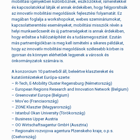
mobilitási igényekben különböznek, eszközökkel, ismeretekkel
és kapcsolatokkal látják el annak érdekében, hogy felgyorsítsák
az innovatív mobilitási megoldások fejlesztési folyamatát. Ez
magában foglalja a workshopokat, webes szemináriumokat,
kapcsolatteremtési eseményeket, mobilitási missziók révén a
helyi munkaerőcserét és új partnerségeket is annak érdekében,
hogy erősítse a hálózatépítést és a tudásmegosztást. Ezután
más partnerrégiókban is meg kell ismételni a sikeres példákat,
hogy az innovatív mobilitási megoldások szélesebb körben is
gyorsan és könnyen elérhetőek legyenek a városok és
önkormányzatok számára is.
A konzorcium 10 partnerből áll, beleértve klasztereket és
kutatóintézeteket Európa-szerte:
– R-Tech, E-Mobility Cluster Regensburg (Németország)
– European Regions Research and Innovation Network (Belgium)
– Greenovate! Europe (Belgium)
– Mov’eo (Franciaország)
– ZONE Klaszter (Magyarország)
– Istanbul Okan University (Törökország)
– Business Upper Austria
– OO Wirtschaftsagentur GmbH (Ausztria)
– Regionalni rozvojova agentura Plzenskeho kraje, o.p.s.
(Csehország)