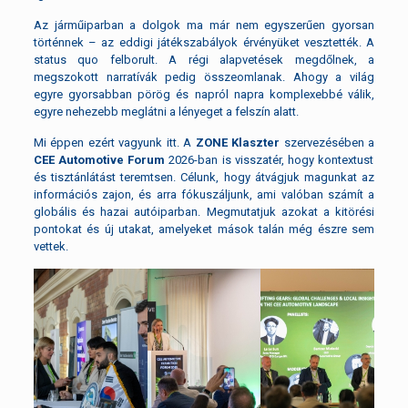
Az járműiparban a dolgok ma már nem egyszerűen gyorsan
történnek – az eddigi játékszabályok érvényüket vesztették. A
status quo felborult. A régi alapvetések megdőlnek, a
megszokott narratívák pedig összeomlanak. Ahogy a világ
egyre gyorsabban pörög és napról napra komplexebbé válik,
egyre nehezebb meglátni a lényeget a felszín alatt.
Mi éppen ezért vagyunk itt. A
ZONE Klaszter
szervezésében a
CEE Automotive Forum
2026-ban is visszatér, hogy kontextust
és tisztánlátást teremtsen. Célunk, hogy átvágjuk magunkat az
információs zajon, és arra fókuszáljunk, ami valóban számít a
globális és hazai autóiparban. Megmutatjuk azokat a kitörési
pontokat és új utakat, amelyeket mások talán még észre sem
vettek.