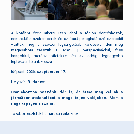
A korábbi évek sikerei után, ahol a régiós döntéshozók,
nemzetközi szakemberek és az iparág meghatározó szereplői
vitatták meg a szektor legsürgetőbb kérdéseit, idén még
magasabbra tesszük a lécet. Új perspektívákkal, friss
hangokkal, merész ötletekkel és az eddigi legnagyobb
léptékben térünk vissza.
Időpont:
2026. szeptember 17.
Helyszín:
Budapest
Csatlakozzon hozzánk idén is, és értse meg velünk a
járműipar átalakulását a maga teljes valójában. Mert a
nagy kép igenis számít.
További részletek hamarosan érkeznek!